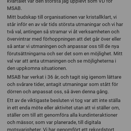
kvartalet var den största jag upplevt som VD för
MSAB.
Mitt budskap till organisationen var kristallklart, vi
står inför en av vår tids största utmaningar och vi har
två val, antingen så stramar vi åt verksamheten och
övervintrar med förhoppningen att det går över eller
så antar vi utmaningen och anpassar oss till de nya
förutsättningarna och ser det som en möjlighet. Mitt
val var att anta utmaningen och se möjligheterna i
den uppkomna situationen.
MSAB har verkat i 36 år, och tagit sig igenom lättare
och svårare tider, antagit utmaningar som stått för
dörren och anpassat oss, så även denna gång.
Ett av de viktigaste besluten vi tog var att inte ställa
in ett enda möte eller aktivitet utan att vi ställer om,
ställer om till att genomföra alla kundinteraktioner
och mässor, som var planerade, till digitala
motsvarigheter. Vi har genomfört ett rekordstort