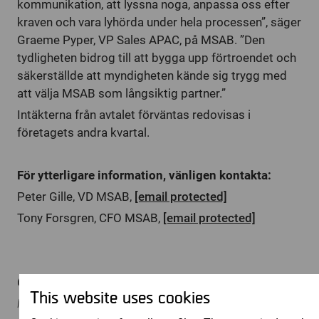
kommunikation, att lyssna noga, anpassa oss efter
kraven och vara lyhörda under hela processen”, säger
Graeme Pyper, VP Sales APAC, på MSAB. ”Den
tydligheten bidrog till att bygga upp förtroendet och
säkerställde att myndigheten kände sig trygg med
att välja MSAB som långsiktig partner.”
Intäkterna från avtalet förväntas redovisas i
företagets andra kvartal.
För ytterligare information, vänligen kontakta:
Peter Gille, VD MSAB,
[email protected]
Tony Forsgren, CFO MSAB,
[email protected]
Om MSAB:
This website uses cookies
MSAB är världsledande inom kriminalteknik för att