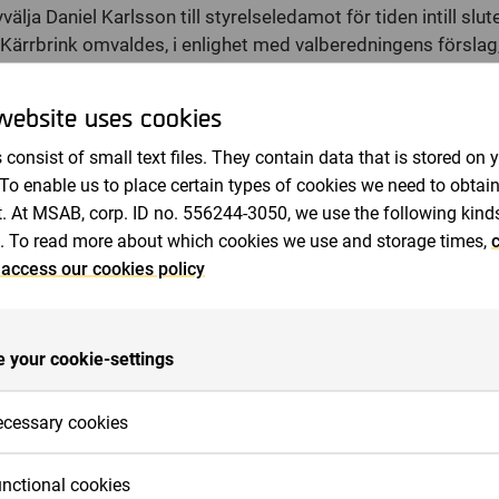
älja Daniel Karlsson till styrelseledamot för tiden intill slut
ärrbrink omvaldes, i enlighet med valberedningens förslag, 
ör tiden intill slutet av nästa årsstämma.
website uses cookies
, i enlighet med valberedningens förslag, revisionsbola
 consist of small text files. They contain data that is stored on 
Swärd som huvudansvarig revisor för tiden intill slutet av 
 To enable us to place certain types of cookies we need to obtai
sorsarvode
. At MSAB, corp. ID no. 556244-3050, we use the following kind
e, i enlighet med valberedningens förslag, att styrelsear
. To read more about which cookies we use and storage times,
c
000 kronor, att fördelas med 550
000 kronor till styrelsens
 access our cookies policy
 var och en av styrelsens övriga ledamöter.
, i enlighet med valberedningens förslag, att arvodet till 
 räkning.
 your cookie-settings
besluta om nyemission
e, i enlighet med styrelsens förslag, om bemyndigande för
cessary cookies
lagsordning, intill tiden för nästa årsstämma, vid ett eller fle
cessary cookies are cookies that must be placed for basic func
 av aktier med eller utan avvikelse från aktieägarnas företr
nctional cookies
 work on the website. Basic functions are, for example, cookies 