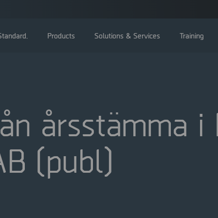
tandard.
Products
Solutions & Services
Training
ån årsstämma i 
Bolagsstämma
B (publ)
Styrelse
Ledning
Bolagsstyrningsrapporter
Valberedning
Bolagsordning