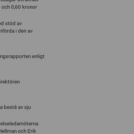
 och 0,60 kronor
ed stöd av
nförda i den av
ingsrapporten enligt
irektören
a bestå av sju
yrelseledamöterna
 Hellman och Erik