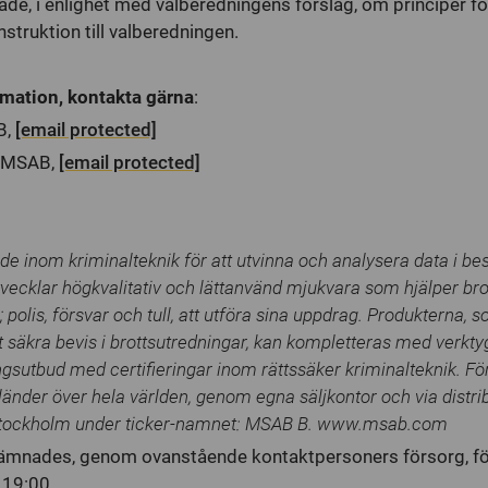
e, i enlighet med valberedningens förslag, om principer fö
struktion till valberedningen.
ormation, kontakta gärna
:
B,
[email protected]
O MSAB,
[email protected]
e inom kriminalteknik för att utvinna och analysera data i b
tvecklar högkvalitativ och lättanvänd mjukvara som hjälper 
polis, försvar och tull, att utföra sina uppdrag. Produkterna, s
t säkra bevis i brottsutredningar, kan kompletteras med verkty
ingsutbud med certifieringar inom rättssäker kriminalteknik. Fö
länder över hela världen, genom egna säljkontor och via distri
Stockholm under ticker-namnet: MSAB B. www.msab.com
lämnades, genom ovanstående kontaktpersoners försorg, fö
 19:00.