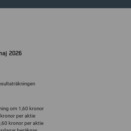
maj 2026
esultaträkningen
lning om 1,60 kronor
 kronor per aktie
60 kronor per aktie
sdagar beräknas