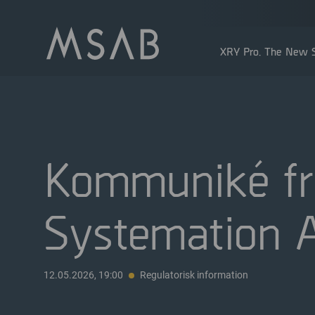
XRY Pro. The New S
Kommuniké fr
Systemation A
Större aktieägare
Insidertransaktioner
Utdelning
12.05.2026, 19:00
Regulatorisk information