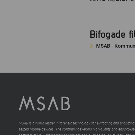
Bifogade fi
MSAB - Kommun
MSAB is a world leader in forensic technology for extracting and analyzing
seized mobile devices. The company develops high-quality and easy-to-us