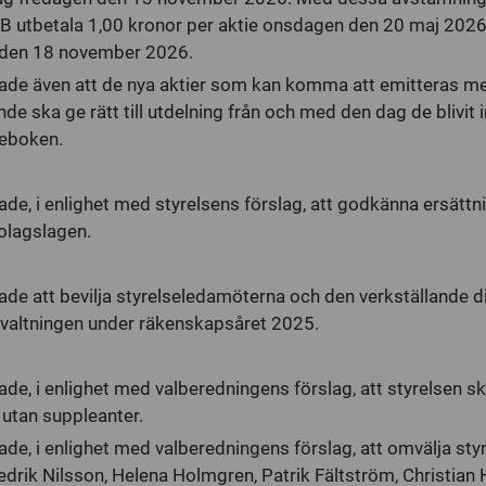
 utbetala 1,00 kronor per aktie onsdagen den 20 maj 2026
 den 18 november 2026.
de även att de nya aktier som kan komma att emitteras m
ska ge rätt till utdelning från och med den dag de blivit i
ieboken.
e, i enlighet med styrelsens förslag, att godkänna ersättn
bolagslagen.
e att bevilja styrelseledamöterna och den verkställande d
örvaltningen under räkenskapsåret 2025.
e, i enlighet med valberedningens förslag, att styrelsen sk
 utan suppleanter.
e, i enlighet med valberedningens förslag, att omvälja st
edrik Nilsson, Helena Holmgren, Patrik Fältström, Christian