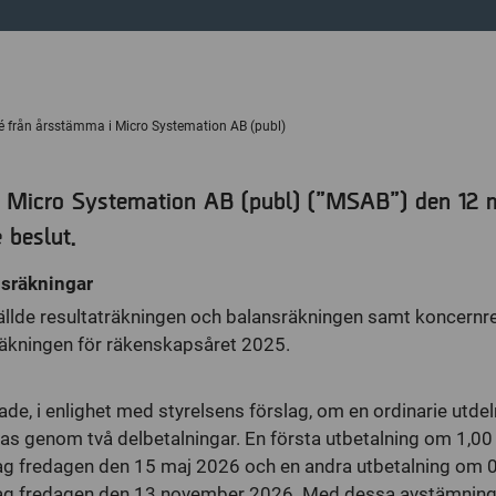
Revisorer
från årsstämma i Micro Systemation AB (publ)
 Micro Systemation AB (publ) (”MSAB”) den 12 
 beslut.
nsräkningar
llde resultaträkningen och balansräkningen samt koncernr
äkningen för räkenskapsåret 2025.
e, i enlighet med styrelsens förslag, om en ordinarie utde
alas genom två delbetalningar. En första utbetalning om 1,00
 fredagen den 15 maj 2026 och en andra utbetalning om 0,
g fredagen den 13 november 2026. Med dessa avstämning