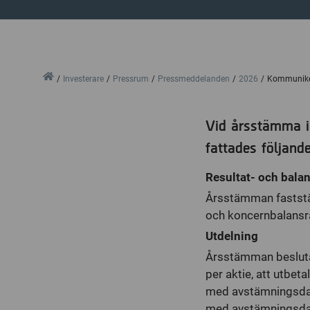
Home
Investerare
Pressrum
Pressmeddelanden
2026
Kommuniké 
Vid årsstämma i
fattades följande
Resultat- och bala
Årsstämman faststä
och koncernbalansr
Utdelning
Årsstämman beslutad
per aktie, att utbet
med avstämningsdag
med avstämningsda