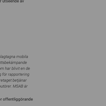
r utseende av
eslagtagna mobila
brottsbekämpande
om har blivit en de
g för rapportering
retaget betjänar
butörer. MSAB är
r offentliggörande