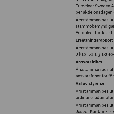
Euroclear Sweden AB
per aktie onsdagen
Årsstämman besluta
stämmobemyndigande 
Euroclear förda akt
Ersättningsrapport
Årsstämman beslutad
8 kap. 53 a § aktie
Ansvarsfrihet
Årsstämman beslutad
ansvarsfrihet för f
Val av styrelse
Årsstämman beslutad
ordinarie ledamöter
Årsstämman beslutad
Jesper Kärrbrink, Fr