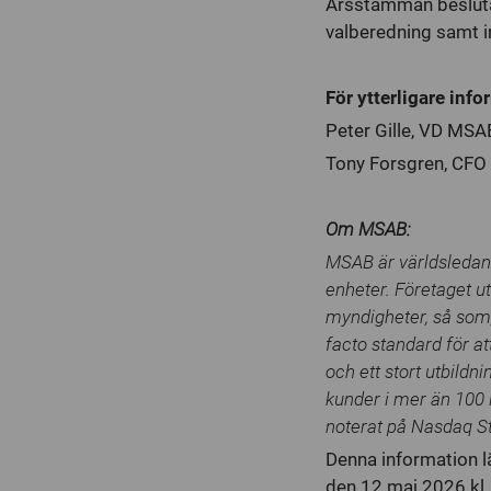
Årsstämman beslutad
valberedning samt in
För ytterligare inf
Peter Gille, VD MSA
Tony Forsgren, CF
Om MSAB:
MSAB är världsledand
enheter. Företaget u
myndigheter, så som; 
facto standard för at
och ett stort utbildn
kunder i mer än 100 
noterat på Nasdaq 
Denna information 
den 12 maj 2026 kl.