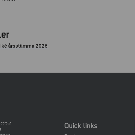
ler
iké årsstämma 2026
Quick links
 data in
e