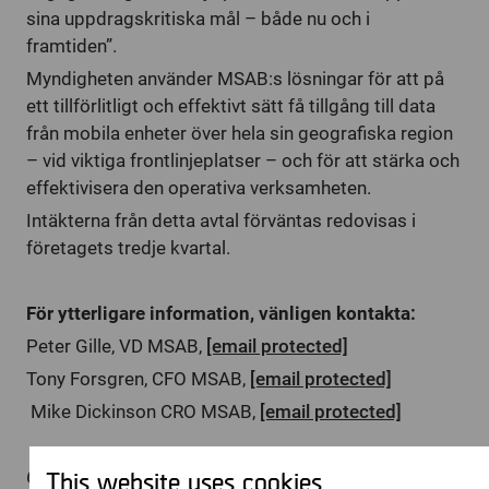
sina uppdragskritiska mål – både nu och i
framtiden”.
Myndigheten använder MSAB:s lösningar för att på
ett tillförlitligt och effektivt sätt få tillgång till data
från mobila enheter över hela sin geografiska region
– vid viktiga frontlinjeplatser – och för att stärka och
effektivisera den operativa verksamheten.
Intäkterna från detta avtal förväntas redovisas i
företagets tredje kvartal.
För ytterligare information, vänligen kontakta:
Peter Gille, VD MSAB,
[email protected]
Tony Forsgren, CFO MSAB,
[email protected]
Mike Dickinson CRO MSAB,
[email protected]
This website uses cookies
Om MSAB: