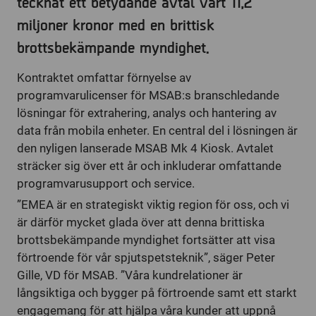
tecknat ett betydande avtal värt 11,2
miljoner kronor med en brittisk
brottsbekämpande myndighet.
Kontraktet omfattar förnyelse av
programvarulicenser för MSAB:s branschledande
lösningar för extrahering, analys och hantering av
data från mobila enheter. En central del i lösningen är
den nyligen lanserade MSAB Mk 4 Kiosk. Avtalet
sträcker sig över ett år och inkluderar omfattande
programvarusupport och service.
”EMEA är en strategiskt viktig region för oss, och vi
är därför mycket glada över att denna brittiska
brottsbekämpande myndighet fortsätter att visa
förtroende för vår spjutspetsteknik”, säger Peter
Gille, VD för MSAB. ”Våra kundrelationer är
långsiktiga och bygger på förtroende samt ett starkt
engagemang för att hjälpa våra kunder att uppnå