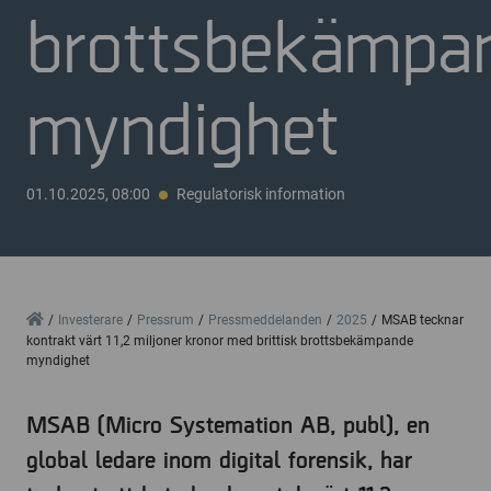
brottsbekämpa
myndighet
01.10.2025, 08:00
Regulatorisk information
Home
Investerare
Pressrum
Pressmeddelanden
2025
MSAB tecknar
kontrakt värt 11,2 miljoner kronor med brittisk brottsbekämpande
myndighet
MSAB (Micro Systemation AB, publ), en
global ledare inom digital forensik, har