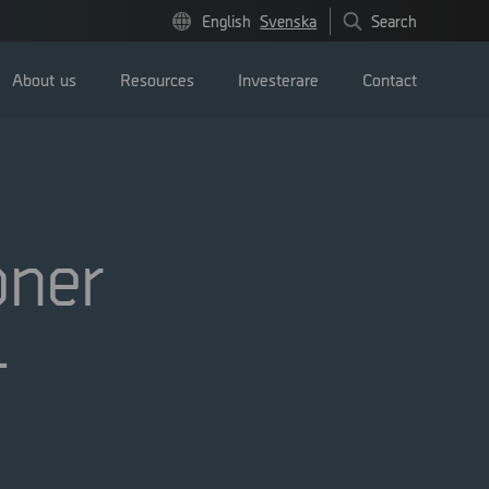
English
Svenska
Search
About us
Resources
Investerare
Contact
oner
Pressmeddelanden
-
Image bank