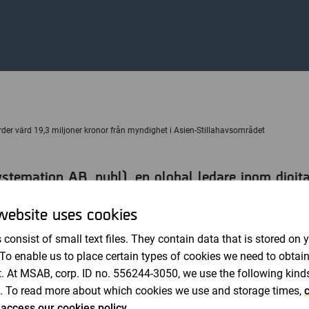
Revisorer
der värd 19,3 miljoner kronor från myndighet i Asien-Stillahavsområdet
temation AB, publ), en global ledare inom digita
i, har fått nya order från en myndighet i Asien-S
website uses cookies
ärde av 19,3 miljoner kronor.
 consist of small text files. They contain data that is stored on 
mst XRY Pro, företagets flaggskeppsprodukt för åtkomst o
 To enable us to place certain types of cookies we need to obtai
ter. Avtalet har en initial löptid på tre år.
. At MSAB, corp. ID no. 556244-3050, we use the following kind
skrav kan kundens identitet inte avslöjas.
. To read more about which cookies we use and storage times,
c
 access our cookies policy