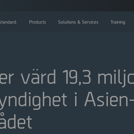
tandard.
Products
Solutions & Services
Training
r värd 19,3 milj
Bolagsstämma
yndighet i Asien
Styrelse
Ledning
Bolagsstyrningsrapporter
ådet
Valberedning
Bolagsordning