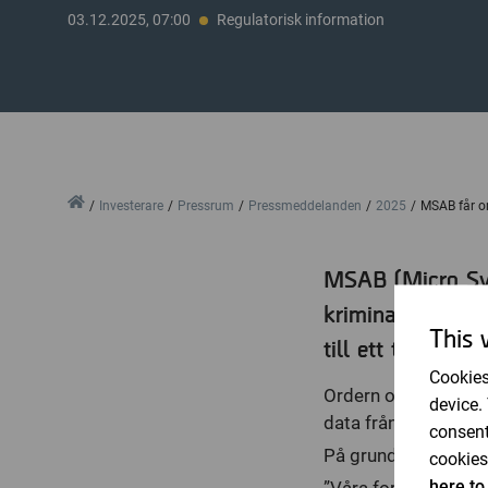
03.12.2025, 07:00
Regulatorisk information
Home
Investerare
Pressrum
Pressmeddelanden
2025
MSAB får or
MSAB (Micro Sys
kriminalteknolog
This 
till ett totalt v
Cookies
Ordern omfattar frä
device.
data från mobila enhe
consent
På grund av sekretes
cookies
here to