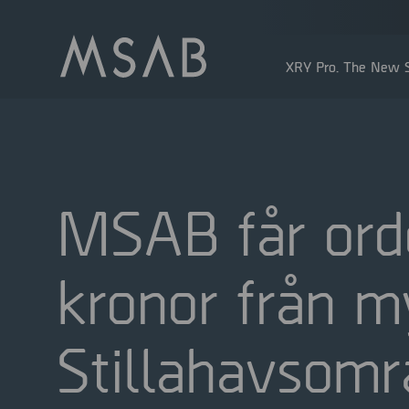
XRY Pro. The New S
MSAB får orde
kronor från m
Större aktieägare
Insidertransaktioner
Stillahavsomr
Utdelning