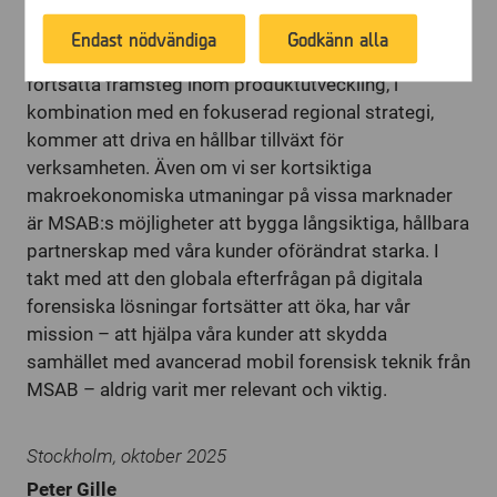
this processing is to enable us to promote
makroekonomiska förändringar.
Endast nödvändiga
Godkänn alla
products or services, provide customized
Sammanfattningsvis är jag övertygad om att våra
offers or provide recommendations based on
fortsatta framsteg inom produktutveckling, i
what you have purchased in the past.
kombination med en fokuserad regional strategi,
kommer att driva en hållbar tillväxt för
verksamheten. Även om vi ser kortsiktiga
makroekonomiska utmaningar på vissa marknader
är MSAB:s möjligheter att bygga långsiktiga, hållbara
partnerskap med våra kunder oförändrat starka. I
takt med att den globala efterfrågan på digitala
forensiska lösningar fortsätter att öka, har vår
mission – att hjälpa våra kunder att skydda
samhället med avancerad mobil forensisk teknik från
MSAB – aldrig varit mer relevant och viktig.
Stockholm, oktober 2025
Peter Gille