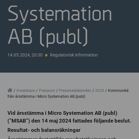
Systemation
AB (publ)
14.05.2024, 20:30
Regulatorisk information
Home
Investerare
Pressrum
Pressmeddelanden
2024
Kommuniké
från årsstämma i Micro Systemation AB (publ)
Vid årsstämma i Micro Systemation AB (publ)
(”MSAB”) den 14 maj 2024 fattades följande beslut.
Resultat- och balansräkningar