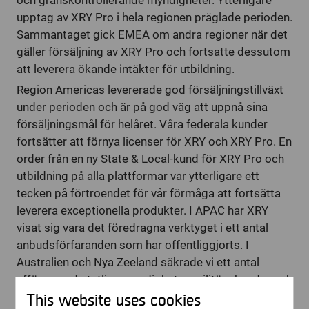
och gränskontrollerande myndigheter. Ytterligare
upptag av XRY Pro i hela regionen präglade perioden.
Sammantaget gick EMEA om andra regioner när det
gäller försäljning av XRY Pro och fortsatte dessutom
att leverera ökande intäkter för utbildning.
Region Americas levererade god försäljningstillväxt
under perioden och är på god väg att uppnå sina
försäljningsmål för helåret. Våra federala kunder
fortsätter att förnya licenser för XRY och XRY Pro. En
order från en ny State & Local-kund för XRY Pro och
utbildning på alla plattformar var ytterligare ett
tecken på förtroendet för vår förmåga att fortsätta
leverera exceptionella produkter. I APAC har XRY
visat sig vara det föredragna verktyget i ett antal
anbudsförfaranden som har offentliggjorts. I
Australien och Nya Zeeland säkrade vi ett antal
affärer med statliga myndigheter, militära kunder och
This website uses cookies
federala brottsbekämpande myndigheter.