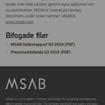
länder över hela världen, genom egna säljkontor och
via distributörer. MSAB är noterat på Nasdaq
Stockholm under ticker-namnet: MSAB B.
www.msab.com
Bifogade filer
MSAB Delårsrapport Q3 2024 (PDF)
Pressmeddelande Q3 2024 (PDF)
MSAB is a world leader in forensic technology for extracting and analyzing
data in seized mobile devices. The company develops high-quality and easy-