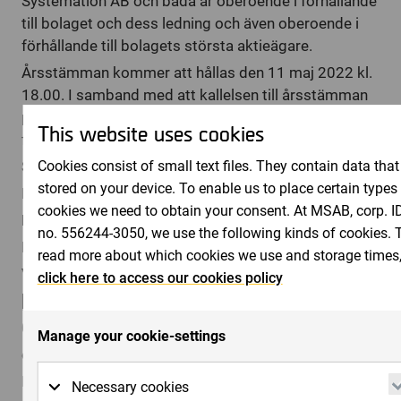
Systemation AB och båda är oberoende i förhållande
till bolaget och dess ledning och även oberoende i
förhållande till bolagets största aktieägare.
Årsstämman kommer att hållas den 11 maj 2022 kl.
18.00. I samband med att kallelsen till årsstämman
publiceras kommer valberedningens fullständiga
This website uses cookies
förslag och motiverade yttrande att offentliggöras.
Stockholm, 18 februari 2022
Cookies consist of small text files. They contain data that
stored on your device. To enable us to place certain types
Micro Systemation AB (publ)
cookies we need to obtain your consent. At MSAB, corp. I
För mer information, vänligen kontakta:
no. 556244-3050, we use the following kinds of cookies. 
Erik Ivarsson,
read more about which cookies we use and storage times
Valberedningens ordförande
click here to access our cookies policy
[email protected]
073-389 07 52
Manage your cookie-settings
eller
Bernt Ingman
Necessary cookies