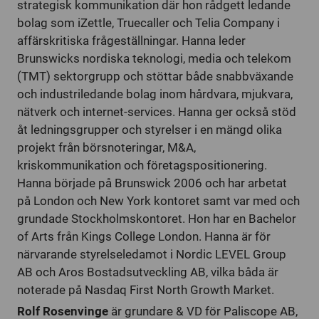
strategisk kommunikation där hon rådgett ledande
bolag som iZettle, Truecaller och Telia Company i
affärskritiska frågeställningar. Hanna leder
Brunswicks nordiska teknologi, media och telekom
(TMT) sektorgrupp och stöttar både snabbväxande
och industriledande bolag inom hårdvara, mjukvara,
nätverk och internet-services. Hanna ger också stöd
åt ledningsgrupper och styrelser i en mängd olika
projekt från börsnoteringar, M&A,
kriskommunikation och företagspositionering.
Hanna började på Brunswick 2006 och har arbetat
på London och New York kontoret samt var med och
grundade Stockholmskontoret. Hon har en Bachelor
of Arts från Kings College London. Hanna är för
närvarande styrelseledamot i Nordic LEVEL Group
AB och Aros Bostadsutveckling AB, vilka båda är
noterade på Nasdaq First North Growth Market.
Rolf Rosenvinge
är grundare & VD för Paliscope AB,