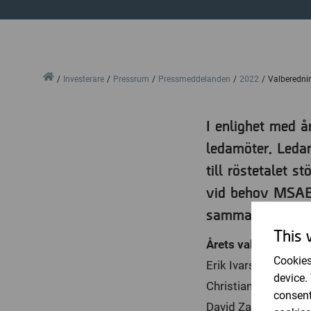
Home
Investerare
Pressrum
Pressmeddelanden
2022
Valberedni
I enlighet med 
ledamöter. Ledam
till röstetalet 
vid behov MSAB:
sammanträden.
This 
Årets valberedning 
Cookies
Erik Ivarsson (AB G
device.
Christian Hellman (
consent
David Zaudy (Cervan