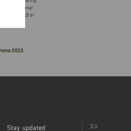
hased
g för rapportering
retaget betjänar
butörer. MSAB är
tämma 2023
Stay updated
X