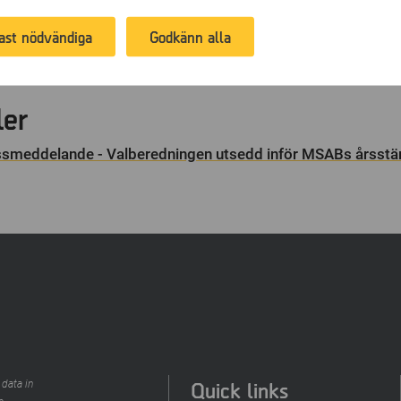
fers or provide recommendations based on what you have purc
t säkra bevis i brottsutredningar, kan kompletteras med verkty
 the past.
ingsutbud med certifieringar inom rättssäker kriminalteknik. Fö
ast nödvändiga
Godkänn alla
länder över hela världen, genom egna säljkontor och via distri
tockholm under ticker-namnet: MSAB B.
www.msab.com
ler
smeddelande - Valberedningen utsedd inför MSABs årss
Quick links
 data in