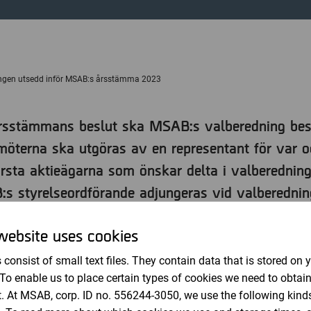
Revisorer
ngen utsedd inför MSAB:s årsstämma 2023
årsstämmans beslut ska MSAB:s valberedning bes
öterna ska utgöras av en representant för var o
största aktieägarna som önskar delta i valberednin
s styrelseordförande adjungeras vid valberedni
website uses cookies
består av följande ledamöter:
 consist of small text files. They contain data that is stored on 
renspecialisten)
 To enable us to place certain types of cookies we need to obtai
Edastra AB)
. At MSAB, corp. ID no. 556244-3050, we use the following kind
tes Capital AB)