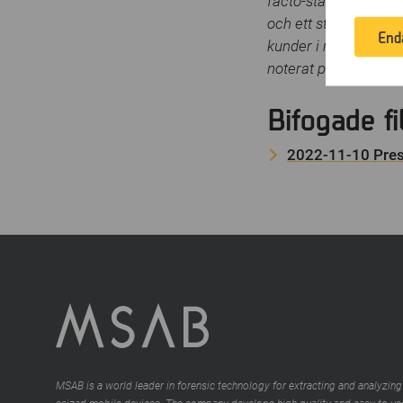
of
facto-standard för at
in
och ett stort utbildn
End
kunder i mer än 100 
noterat på Nasdaq S
Bifogade fi
2022-11-10 Pres
MSAB is a world leader in forensic technology for extracting and analyzing