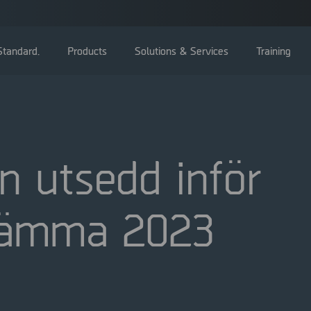
tandard.
Products
Solutions & Services
Training
n utsedd inför
Bolagsstämma
tämma 2023
Styrelse
Ledning
Bolagsstyrningsrapporter
Valberedning
Bolagsordning