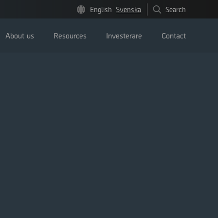
English
Svenska
Search
About us
Resources
Investerare
Contact
Pressmeddelanden
Image bank