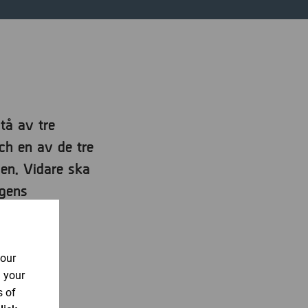
tå av tre
ch en av de tre
gen. Vidare ska
ngens
your
n your
s of