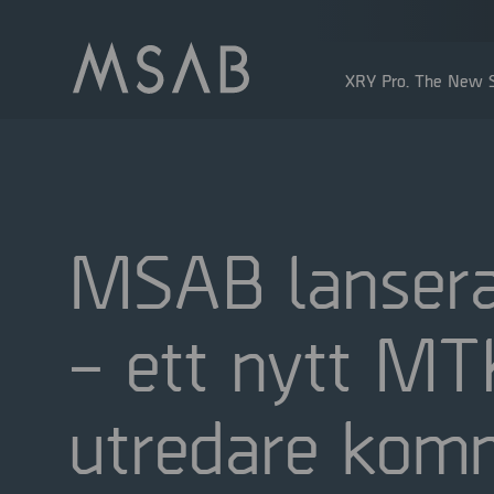
XRY Pro. The New S
MSAB lansera
– ett nytt MT
Större aktieägare
Insidertransaktioner
utredare komma
Utdelning