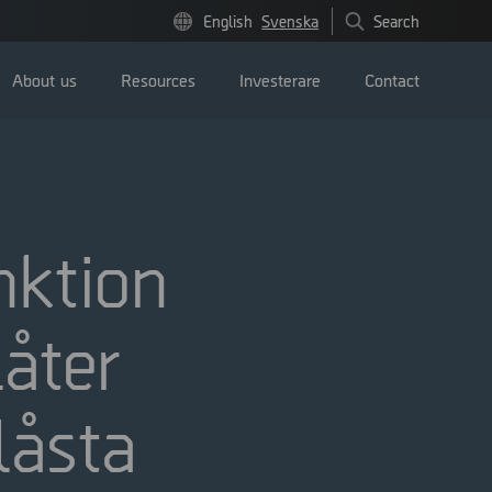
English
Svenska
Search
About us
Resources
Investerare
Contact
nktion
Pressmeddelanden
åter
Image bank
låsta