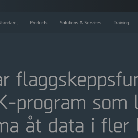
tandard.
Products
Solutions & Services
Training
r flaggskeppsfu
Bolagsstämma
K-program som l
Styrelse
Ledning
Bolagsstyrningsrapporter
 åt data i fler 
Valberedning
Bolagsordning