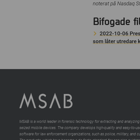
noterat på Nasdaq S
Bifogade fi
2022-10-06 Pres
som låter utredare k
MSAB is a world leader in forensic technology for extracting and analyzing
seized mobile devices. The company develops high-quality and easy-to-us
software for law enforcement organizations, such as police, military, and 