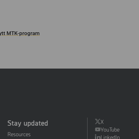
nytt MTK-program
Stay updated
X
YouTube
Resources
LinkedIn