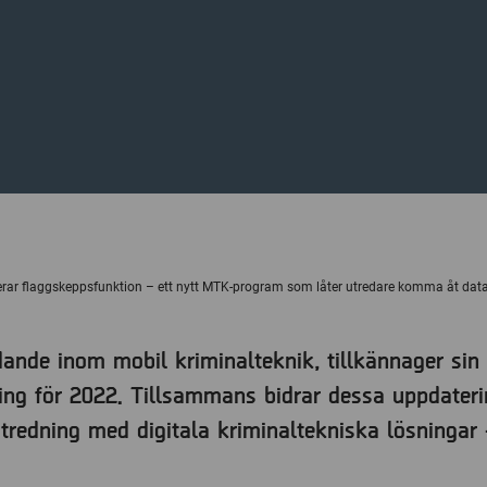
Revisorer
ar flaggskeppsfunktion – ett nytt MTK-program som låter utredare komma åt data i 
nde inom mobil kriminalteknik, tillkännager sin 
ng för 2022. Tillsammans bidrar dessa uppdatering
utredning med digitala kriminaltekniska lösningar 