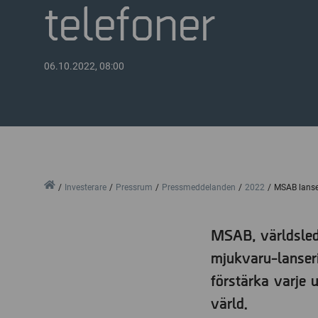
telefoner
06.10.2022, 08:00
Home
Investerare
Pressrum
Pressmeddelanden
2022
MSAB lanser
MSAB, världsleda
mjukvaru-lanseri
förstärka varje 
värld.