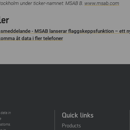
tockholm under ticker-namnet: MSAB B.
www.msab.com
ler
smeddelande - MSAB lanserar flaggskeppsfunktion – ett 
omma åt data i fler telefoner
Quick links
 data in
e
Products
customs.