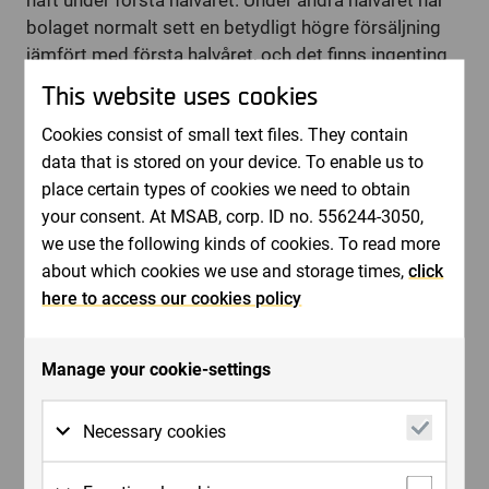
haft under första halvåret. Under andra halvåret har
bolaget normalt sett en betydligt högre försäljning
jämfört med första halvåret, och det finns ingenting
som pekar på att det skulle vara någon skillnad i år. I
This website uses cookies
slutet på maj inleddes EAFS (European Academy of
Cookies consist of small text files. They contain
Forensic Science), den största konferensen för
data that is stored on your device. To enable us to
forensiska labb i Europa. Under en vecka stod
place certain types of cookies we need to obtain
Sverige och NFC (Nationellt forensiskt centrum) värd
your consent. At MSAB, corp. ID no. 556244-3050,
för den hittills största konferensen sedan 1997 och
we use the following kinds of cookies. To read more
MSAB var huvudsponsor. Konferensen blev en succé,
about which cookies we use and storage times,
click
såväl för MSAB som för NFC och Sverige. Besökarna
here to access our cookies policy
är både beslutsfattare och influensers och många av
forumen och de möten MSAB genomförde handlade
om hur vi tillsammans med NFC och övriga aktörer
Manage your cookie-settings
kan stärka och hjälpa rättsvårdande myndigheter att
effektivisera och säkerställa rättsprocessen i arbetet
Necessary cookies
med digital bevisföring.
Att MSAB är mer än ”bara” en produktleverantör till
Necessary cookies are cookies that must be