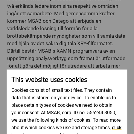
två erkända ledare inom sina respektive områden
ingår ett samarbete. Med gemensamma krafter
kommer MSAB och Detego att erbjuda en
världsledande lösning till förmån för alla
brottsbekämpande myndigheter som vill samla data
med hjälp av det säkra digitala XRY-filformatet.
Därtill består MSAB:s XAMN-programvara av en
uppsättning analysverktyg som främst är utformade
för att göra det möjligt för utredare att arbeta mer
effektivt. När digital data har återställts med hjälp av
This website uses cookies
MSAB:s mjukvara XRY och Detegos verktyg,
identifierar XAMN-analysverktyget från MSAB snabbt
Cookies consist of small text files. They contain
kritisk information, oavsett om det innebär en snabb
data that is stored on your device. To enable us to
helhetsbild eller att snabbt hitta exakta detaljer i en
place certain types of cookies we need to obtain
enorm uppsättning av digitala bevis.
your consent. At MSAB, corp. ID no. 556244-3050,
Båda verktygen är enkla att använda och kommer
we use the following kinds of cookies. To read more
därför att göra en omedelbar skillnad för kunder
about which cookies we use and storage times,
click