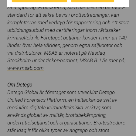
offers or provide recommendations based on
sina uppdrag. Produkterna, som har blivit en de facto-
what you have purchased in the past.
standard för att säkra bevis i brottsutredningar, kan
kompletteras med verktyg för rapportering och ett stort
utbildningsutbud med certifieringar inom rättssäker
kriminalteknik. Företaget betjänar kunder i mer än 140
länder över hela världen, genom egna säljkontor och
via distributörer. MSAB är noterat på Nasdaq
Stockholm under ticker-namnet: MSAB B. Läs mer på:
www.msab.com
Om Detego
Detego Global är företaget som utvecklat Detego
Unified Forensics Platform, en heltäckande svit av
modulära digitala kriminaltekniska verktyg som
används globalt av militär, brottsbekämpning,
underrättelsetjänst och organisationer. Brottsutredare
står idag inför olika typer av angrepp och stora