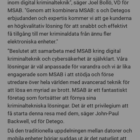
inom digital kriminalteknik", säger Joel Bollö, VD för
MSAB. "Genom att kombinera MSAB: s och Detegos
erbjudanden och expertis kommer vi att ge kunderna
en högkvalitativ lösning för att snabbt och effektivt
få tillgång till mer kriminaldata från ännu fler
elektroniska enheter."
”Beslutet att samarbeta med MSAB kring digital
kriminalteknik och cybersäkerhet är självklart. Våra
lösningar är väl anpassade för varandra och vi är lika
engagerade som MSAB i att stödja och förse
utredare över hela världen med avancerad teknik för
att lösa en myriad av brott. MSAB är ett fantastiskt
företag som fortsätter att förnya sina
kriminaltekniska lösningar. Det är ett privilegium att
få starta denna resa med dem, säger John-Paul
Backwell, vd för Detego.
Då den traditionella uppdelningen mellan datorer och
mobila enheter börjar suddas ut är det naturligt att