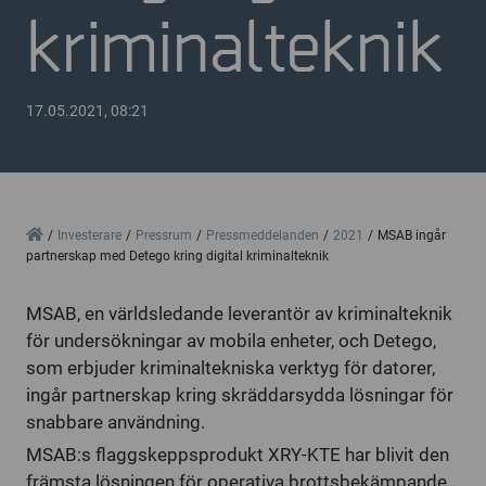
kriminalteknik
17.05.2021, 08:21
Home
Investerare
Pressrum
Pressmeddelanden
2021
MSAB ingår
partnerskap med Detego kring digital kriminalteknik
MSAB, en världsledande leverantör av kriminalteknik
för undersökningar av mobila enheter, och Detego,
som erbjuder kriminaltekniska verktyg för datorer,
ingår partnerskap kring skräddarsydda lösningar för
snabbare användning.
MSAB:s flaggskeppsprodukt XRY-KTE har blivit den
främsta lösningen för operativa brottsbekämpande