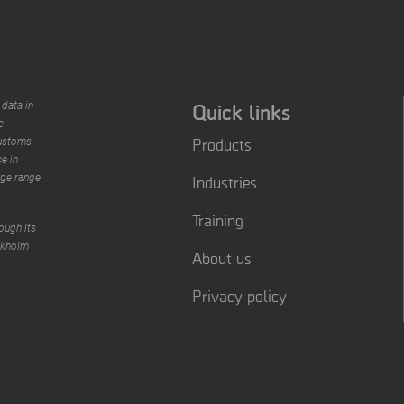
Quick links
 data in
e
Products
customs.
e in
rge range
Industries
Training
ough its
ckholm
About us
Privacy policy