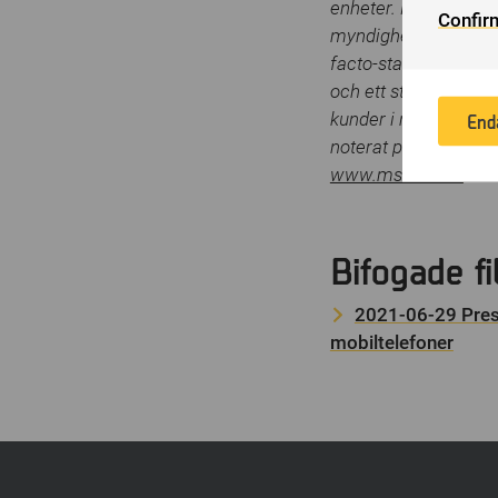
enheter. Företaget u
Confir
th
myndigheter, så som; 
is
facto-standard för at
of
och ett stort utbildn
in
kunder i mer än 100 
End
noterat på Nasdaq S
www.msab.com
Bifogade fi
2021-06-29 Press
mobiltelefoner