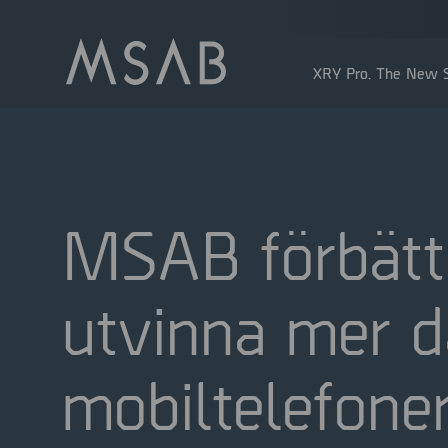
XRY Pro. The New S
MSAB förbättr
utvinna mer da
Större aktieägare
Insidertransaktioner
mobiltelefone
Utdelning