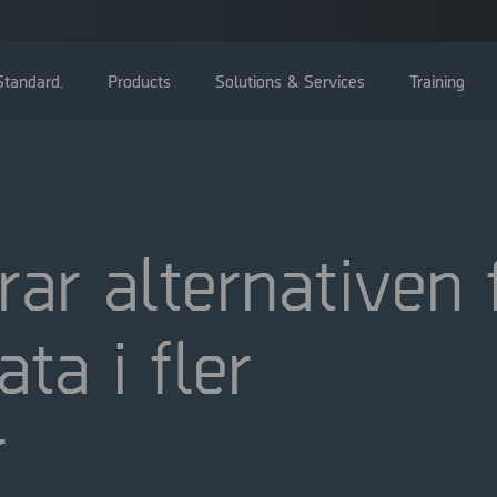
tandard.
Products
Solutions & Services
Training
ar alternativen f
Bolagsstämma
ta i fler
Styrelse
Ledning
Bolagsstyrningsrapporter
r
Valberedning
Bolagsordning