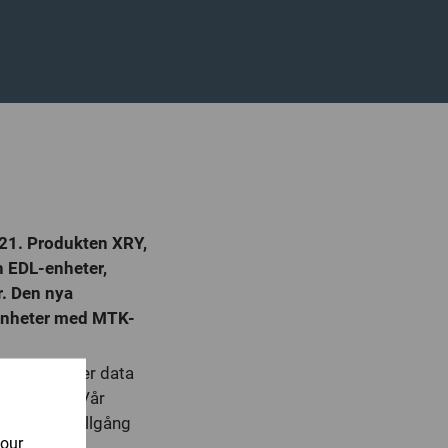
021. Produkten XRY,
h EDL-enheter,
r. Den nya
v enheter med MTK-
extrahera mer data
t snabbare. Vår
re att få tillgång
your