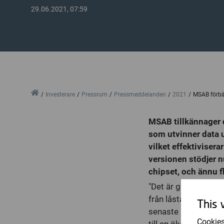
29.06.2021, 07:59
Home
Investerare
Pressrum
Pressmeddelanden
2021
MSAB förbät
MSAB tillkännager d
som utvinner data u
vilket effektiviser
versionen stödjer n
chipset, och ännu f
"Det är glädjande a
från låsta och krypt
This 
senaste produktlanse
Cookies