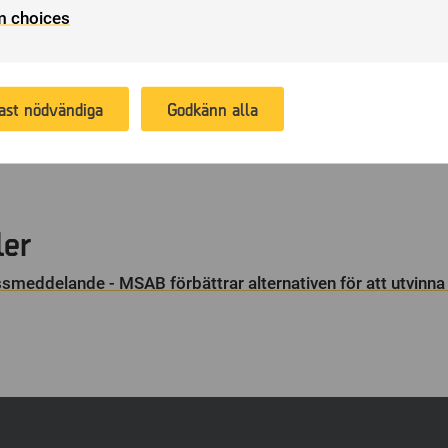
tvecklar högkvalitativ och lättanvänd mjukvara som hjälper 
m choices
at we can provide relevant advertising. Another aim of this proc
polis, militär och tull, att utföra sina uppdrag. Produkterna, so
 to enable us to promote products or services, provide customiz
t säkra bevis i brottsutredningar, kan kompletteras med verkty
fers or provide recommendations based on what you have purc
ingsutbud med certifieringar inom rättssäker kriminalteknik. Fö
 the past.
länder över hela världen, genom egna säljkontor och via distri
ast nödvändiga
Godkänn alla
tockholm under ticker-namnet: MSAB B.
ler
meddelande - MSAB förbättrar alternativen för att utvinna m