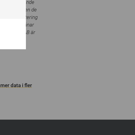
brottsbekämpande
essing
m har blivit en de
ed
g för rapportering
hased
retaget betjänar
butörer. MSAB är
er data i fler