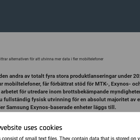
Revisorer
trar alternativen för att utvinna mer data i fler mobiltelefoner
en andra av totalt fyra stora produktlanseringar under 2
r mobiltelefoner, får förbättrat stöd för MTK-, Exynos- oc
ar arbetet för utredare inom brottsbekämpande myndighete
u fullständig fysisk utvinning för en absolut majoritet a
ler Samsung Exynos-baserade enheter läggs till.
tt MSAB leder utvecklingen när det gäller att komma åt och 
erade mobila enheter - det är en nyckel för att lösa fler brot
website uses cookies
ring representerar betydande framsteg för att hjälpa utreda
 consist of small text files. They contain data that is stored on 