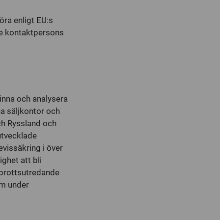
ra enligt EU:s
e kontaktpersons
inna och analysera
na säljkontor och
och Ryssland och
utvecklade
vissäkring i över
ghet att bli
 brottsutredande
lm under