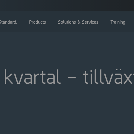
tandard.
Products
Solutions & Services
Training
kvartal – tillväx
Bolagsstämma
Styrelse
Ledning
Bolagsstyrningsrapporter
Valberedning
Bolagsordning