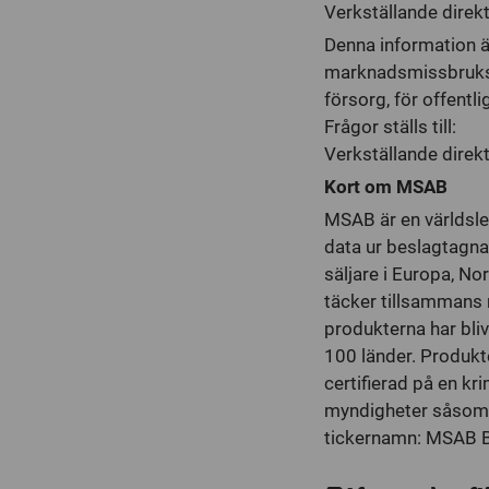
Verkställande direk
Denna information ä
marknadsmissbruks-
försorg, för offent
Frågor ställs till:
Verkställande direkt
Kort om MSAB
MSAB är en världsle
data ur beslagtagna
säljare i Europa, N
täcker tillsammans 
produkterna har bli
100 länder. Produkt
certifierad på en k
myndigheter såsom p
tickernamn: MSAB B