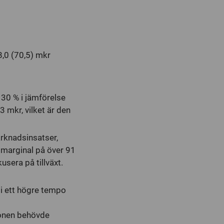
8,0 (70,5) mkr
d 30 % i jämförelse
mkr, vilket är den
arknadsinsatser,
tomarginal på över 91
usera på tillväxt.
i ett högre tempo
tionen behövde