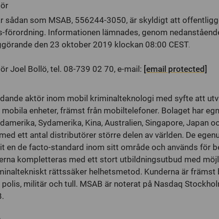
tör
r sådan som MSAB, 556244-3050, är skyldigt att offentliggö
förordning. Informationen lämnades, genom nedanståend
liggörande den 23 oktober 2019 klockan 08:00 CEST
.
ör Joel Bollö, tel. 08-739 02 70, e-mail:
[email protected]
dande aktör inom mobil kriminalteknologi med syfte att utv
 mobila enheter, främst från mobiltelefoner. Bolaget har eg
ordamerika, Sydamerika, Kina, Australien, Singapore, Japan 
med ett antal distributörer större delen av världen. De egen
vit en de facto-standard inom sitt område och används för be
erna kompletteras med ett stort utbildningsutbud med möjli
riminaltekniskt rättssäker helhetsmetod. Kunderna är främst
olis, militär och tull. MSAB är noterat på Nasdaq Stockho
.