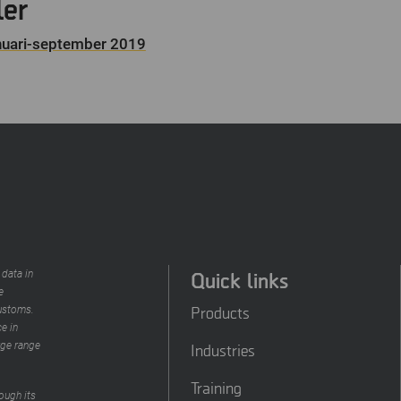
ler
anuari-september 2019
Quick links
 data in
e
Products
customs.
e in
rge range
Industries
Training
ough its