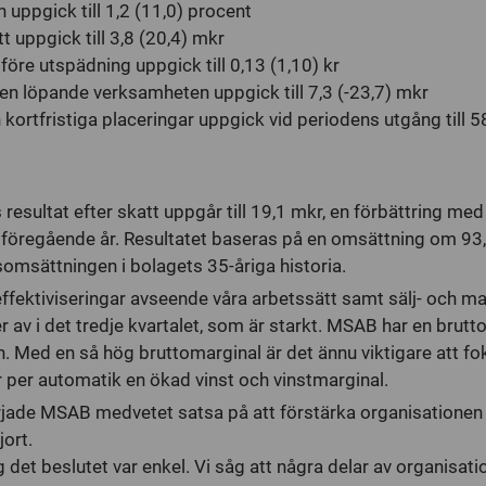
uppgick till 1,2 (11,0) procent
tt uppgick till 3,8 (20,4) mkr
 före utspädning uppgick till 0,13 (1,10) kr
en löpande verksamheten uppgick till 7,3 (-23,7) mkr
kortfristiga placeringar uppgick vid periodens utgång till 5
s resultat efter skatt uppgår till 19,1 mkr, en förbättring me
regående år. Resultatet baseras på en omsättning om 93,3 
somsättningen i bolagets 35-åriga historia.
effektiviseringar avseende våra arbetssätt samt sälj- och m
ter av i det tredje kvartalet, som är starkt. MSAB har en brut
. Med en så hög bruttomarginal är det ännu viktigare att fok
r per automatik en ökad vinst och vinstmarginal.
rjade MSAB medvetet satsa på att förstärka organisationen 
jort.
tog det beslutet var enkel. Vi såg att några delar av organisa