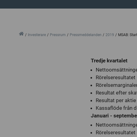
Home
Investerare
Pressrum
Pressmeddelanden
2019
MSAB: Stark
Tredje kvartalet
Nettoomsättningen 
Rörelseresultatet 
Rörelsemarginalen
Resultat efter ska
Resultat per aktie
Kassaflöde från d
Januari - septembe
Nettoomsättningen
Rörelseresultatet 