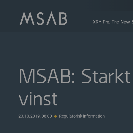
XRY Pro. The New S
MSAB: Starkt 
vinst
Större aktieägare
Insidertransaktioner
Utdelning
23.10.2019, 08:00
Regulatorisk information