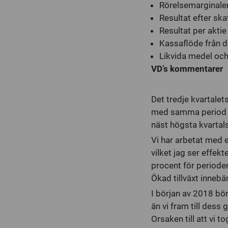
Rörelsemarginalen 
Resultat efter ska
Resultat per aktie
Kassaflöde från d
Likvida medel och 
VD’s kommentarer
Det tredje kvartalet
med samma period fö
näst högsta kvartal
Vi har arbetat med 
vilket jag ser effek
procent för perioden
Ökad tillväxt innebä
I början av 2018 bö
än vi fram till dess g
Orsaken till att vi 