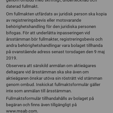
genom ombud med skriftligt, undertecknad och
daterad fullmakt.
Om fullmakten utfärdats av juridisk person ska kopia
av registreringsbevis eller motsvarande
behörighetshandling för den juridiska personen
bifogas. För att underlätta inpasseringen vid
årsstämman bör fullmakter, registreringsbevis och
andra behörighetshandlingar vara bolaget tillhanda
på ovanstående adress senast torsdagen den 9 maj
2019.
Observera att särskild anmälan om aktieägares
deltagare vid årsstämman ska ske även om
aktieägaren önskar utöva sin rösträtt vid stämman
genom ombud. Inskickat fullmaktsformulär gäller
inte som anmälan till årsstämman.
Fullmaktsformulär tillhandahålls av bolaget på
begäran och finns även tillgängligt på
www.msab.com.