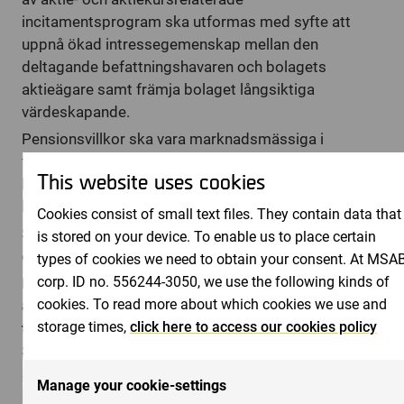
incitamentsprogram ska utformas med syfte att
uppnå ökad intressegemenskap mellan den
deltagande befattningshavaren och bolagets
aktieägare samt främja bolaget långsiktiga
värdeskapande.
Pensionsvillkor ska vara marknadsmässiga i
förhållande till vad som gäller för motsvarande
This website uses cookies
befattningshavare på den marknad respektive
befattningshavare är verksam.
Cookies consist of small text files. They contain data that
Styrelsen ska äga rätt att frångå föreslagna riktlinjer
is stored on your device. To enable us to place certain
om särskilda skäl föreligger.
types of cookies we need to obtain your consent. At MSAB
corp. ID no. 556244-3050, we use the following kinds of
Punkt 14:
Beslut om bemyndigande för styrelsen
cookies. To read more about which cookies we use and
att fatta beslut om emission av aktier,
storage times,
click here to access our cookies policy
teckningsoptioner och konvertibler
Styrelsen föreslår att årsstämman bemyndigar
styrelsen att inom ramen för gällande bolagsordning,
Manage your cookie-settings
intill tiden för nästa årsstämma, vid ett eller flera