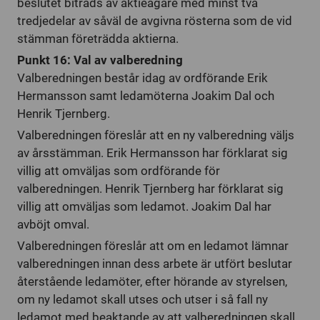
beslutet biträds av aktieägare med minst två
tredjedelar av såväl de avgivna rösterna som de vid
stämman företrädda aktierna.
Punkt 16: Val av valberedning
Valberedningen består idag av ordförande Erik
Hermansson samt ledamöterna Joakim Dal och
Henrik Tjernberg.
Valberedningen föreslår att en ny valberedning väljs
av årsstämman. Erik Hermansson har förklarat sig
villig att omväljas som ordförande för
valberedningen. Henrik Tjernberg har förklarat sig
villig att omväljas som ledamot. Joakim Dal har
avböjt omval.
Valberedningen föreslår att om en ledamot lämnar
valberedningen innan dess arbete är utfört beslutar
återstående ledamöter, efter hörande av styrelsen,
om ny ledamot skall utses och utser i så fall ny
ledamot med beaktande av att valberedningen skall