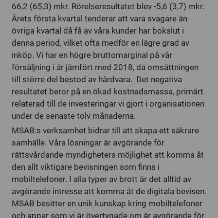
66,2 (65,3) mkr. Rörelseresultatet blev -5,6 (3,7) mkr.
Årets första kvartal tenderar att vara svagare än
övriga kvartal då få av våra kunder har bokslut i
denna period, vilket ofta medför en lägre grad av
inköp. Vi har en högre bruttomarginal på vår
försäljning i år jämfört med 2018, då omsättningen
till större del bestod av hårdvara. Det negativa
resultatet beror på en ökad kostnadsmassa, primärt
relaterad till de investeringar vi gjort i organisationen
under de senaste tolv månaderna.
MSAB:s verksamhet bidrar till att skapa ett säkrare
samhälle. Våra lösningar är avgörande för
rättsvårdande myndigheters möjlighet att komma åt
den allt viktigare bevisningen som finns i
mobiltelefoner. I alla typer av brott är det alltid av
avgörande intresse att komma åt de digitala bevisen.
MSAB besitter en unik kunskap kring mobiltelefoner
och appar som vi är övertygade om är avgörande för