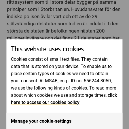
rättssystem som till stora delar bygger på samma
principer som i Storbritanien. Huvudansvaret för den
indiska polisen åvilar vart och ett av de 29
självständiga delstater som Indien är indelat i. I den
största delstaten är befolkningen nästan 200
miljoner invånare och det finns 21 delstater som har
fler invånare än hela Sverige. I ett växande land med
This website uses cookies
över 800 miljoner mobiltelefoner är min övertygelse
Cookies consist of small text files. They contain
att Indien kommer bli en betydande marknad för
data that is stored on your device. To enable us to
MSAB i en nära framtid.
place certain types of cookies we need to obtain
I slutet av 2018 lanserade vi tjänsten Access
your consent. At MSAB, corp. ID no. 556244-3050,
services där vi kan bistå våra kunder att komma in i
we use the following kinds of cookies. To read more
de mest avancerade telefonerna. Vi har sett en bra
about which cookies we use and storage times,
click
efterfrågan på denna tjänst och vi har framgångsrikt
here to access our cookies policy
adderat nya telefonmodeller som vi hanterar inom
ramen för denna tjänst.
Standards och ett harmoniserat sätt att arbeta med
Manage your cookie-settings
digital bevisföring blir allt viktigare för rättsvårdande