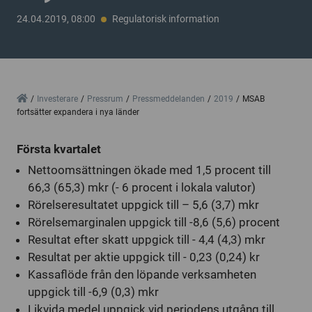
24.04.2019, 08:00
Regulatorisk information
Home
Investerare
Pressrum
Pressmeddelanden
2019
MSAB
fortsätter expandera i nya länder
Första kvartalet
Nettoomsättningen ökade med 1,5 procent till
66,3 (65,3) mkr (- 6 procent i lokala valutor)
Rörelseresultatet uppgick till – 5,6 (3,7) mkr
Rörelsemarginalen uppgick till -8,6 (5,6) procent
Resultat efter skatt uppgick till - 4,4 (4,3) mkr
Resultat per aktie uppgick till - 0,23 (0,24) kr
Kassaflöde från den löpande verksamheten
uppgick till -6,9 (0,3) mkr
Likvida medel uppgick vid periodens utgång till