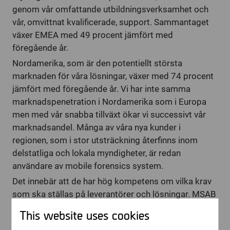
genom vår omfattande utbildningsverksamhet och
vår, omvittnat kvalificerade, support. Sammantaget
växer EMEA med 49 procent jämfört med
föregående år.
Nordamerika, som är den potentiellt största
marknaden för våra lösningar, växer med 74 procent
jämfört med föregående år. Vi har inte samma
marknadspenetration i Nordamerika som i Europa
men med vår snabba tillväxt ökar vi successivt vår
marknadsandel. Många av våra nya kunder i
regionen, som i stor utsträckning återfinns inom
delstatliga och lokala myndigheter, är redan
användare av mobile forensics system.
Det innebär att de har hög kompetens om vilka krav
som ska ställas på leverantörer och lösningar. MSAB
gynnas av detta, inte minst då en rapport från NIST
This website uses cookies
(National Institute of Standards and Technology) i