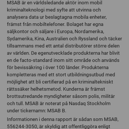
MSAB är en världsledande aktör inom mobil
kriminalteknologi med syfte att utvinna och
analysera data ur beslagtagna mobila enheter,
främst från mobiltelefoner. Bolaget har egna
säljkontor och säljare i Europa, Nordamerika,
Sydamerika, Kina, Australien och Ryssland och täcker
tillsammans med ett antal distributörer större delen
av världen. De egenutvecklade produkterna har blivit
en de facto-standard inom sitt område och används
för bevissäkring i över 100 länder. Produkterna
kompletteras med ett stort utbildningsutbud med
möjlighet att bli certifierad på en kriminaltekniskt
rättssäker helhetsmetod.
Kunderna är främst
brottsutredande myndigheter såsom polis, militär
och tull. MSAB är noterat på Nasdaq Stockholm
under tickernamn: MSAB B.
Informationen i denna rapport är sådan som MSAB,
556244-3050, är skyldig att offentliggöra enligt