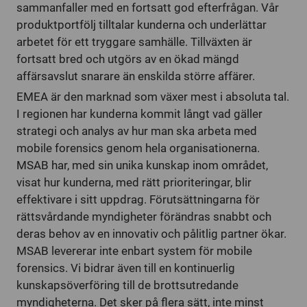
sammanfaller med en fortsatt god efterfrågan. Vår
produktportfölj tilltalar kunderna och underlättar
arbetet för ett tryggare samhälle. Tillväxten är
fortsatt bred och utgörs av en ökad mängd
affärsavslut snarare än enskilda större affärer.
EMEA är den marknad som växer mest i absoluta tal.
I regionen har kunderna kommit långt vad gäller
strategi och analys av hur man ska arbeta med
mobile forensics genom hela organisationerna.
MSAB har, med sin unika kunskap inom området,
visat hur kunderna, med rätt prioriteringar, blir
effektivare i sitt uppdrag. Förutsättningarna för
rättsvårdande myndigheter förändras snabbt och
deras behov av en innovativ och pålitlig partner ökar.
MSAB levererar inte enbart system för mobile
forensics. Vi bidrar även till en kontinuerlig
kunskapsöverföring till de brottsutredande
myndigheterna. Det sker på flera sätt, inte minst