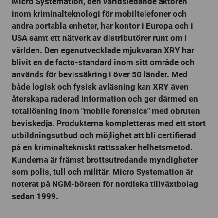
Micro Systemation, den världsledande aktören
inom kriminalteknologi för mobiltelefoner och
andra portabla enheter, har kontor i Europa och i
USA samt ett nätverk av distributörer runt om i
världen. Den egenutvecklade mjukvaran XRY har
blivit en de facto-standard inom sitt område och
används för bevissäkring i över 50 länder. Med
både logisk och fysisk avläsning kan XRY även
återskapa raderad information och ger därmed en
totallösning inom "mobile forensics" med obruten
beviskedja. Produkterna kompletteras med ett stort
utbildningsutbud och möjlighet att bli certifierad
på en kriminaltekniskt rättssäker helhetsmetod.
Kunderna är främst brottsutredande myndigheter
som polis, tull och militär. Micro Systemation är
noterat på NGM-börsen för nordiska tillväxtbolag
sedan 1999.