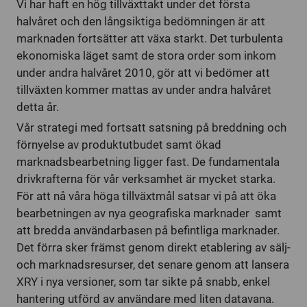
Vi har haft en hög tillväxttakt under det första
halvåret och den långsiktiga bedömningen är att
marknaden fortsätter att växa starkt. Det turbulenta
ekonomiska läget samt de stora order som inkom
under andra halvåret 2010, gör att vi bedömer att
tillväxten kommer mattas av under andra halvåret
detta år.
Vår strategi med fortsatt satsning på breddning och
förnyelse av produktutbudet samt ökad
marknadsbearbetning ligger fast. De fundamentala
drivkrafterna för vår verksamhet är mycket starka.
För att nå våra höga tillväxtmål satsar vi på att öka
bearbetningen av nya geografiska marknader samt
att bredda användarbasen på befintliga marknader.
Det förra sker främst genom direkt etablering av sälj-
och marknadsresurser, det senare genom att lansera
XRY i nya versioner, som tar sikte på snabb, enkel
hantering utförd av användare med liten datavana.