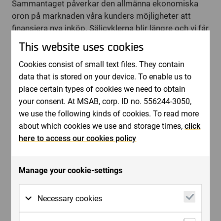
Sammantaget påverkar den allmänna ekonomiska
oron på marknaden våra kunders möjligheter att
finansiera nya inköp. Säljcyklerna blir längre och vi får
avsätta mer tid för varje enskild affär på ett sätt som
This website uses cookies
vi inte behövde för ett år sedan.
Cookies consist of small text files. They contain
XRY-konceptet har framtiden för sig även på mer
data that is stored on your device. To enable us to
avlägsna geografiska marknader. Latinamerika med
place certain types of cookies we need to obtain
Brasilien i spetsen är en marknad där vi ser väldigt
your consent. At MSAB, corp. ID no. 556244-3050,
mycket intressant hända. Vi valde under våren att
we use the following kinds of cookies. To read more
omorganisera marknadsorganisationen med syftet
about which cookies we use and storage times,
click
att öka bearbetningen av länderna i denna region.
here to access our cookies policy
Inom kort kommer Latinamerika bearbetas av vår
egen säljare stationerad i Brasilien. Brasilien är en av
världens 10 största ekonomier och samtidigt
Manage your cookie-settings
snabbväxande. Även övriga BRIC-länder är givetvis
högintressanta för bolaget.
Necessary cookies
Vi ser hur marknaden för mobile forensic-produkter
fortsätter utvecklas och bolaget arbetar med flera
Necessary cookies are cookies that must be