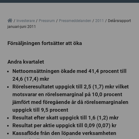
Home
Investerare
Pressrum
Pressmeddelanden
2011
Delårsrapport
januari-juni 2011
Försäljningen fortsätter att öka
Andra kvartalet
Nettoomsättningen ökade med 41,4 procent till
24,6 (17,4) mkr
Rörelseresultatet uppgick till 2,5 (1,7) mkr vilket
motsvarar en rörelsemarginal på 10,0 procent
jämfört med föregående år då rörelsemarginalen
uppgick till 9,5 procent
Resultat efter skatt uppgick till 1,6 (1,2) mkr
Resultat per aktie uppgick till 0,09 (0,07) kr
Kassaflöde från den löpande verksamheten