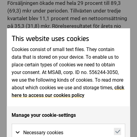
Försäljningen ökade med hela 29 procent till 89,3
(69,3) mkr under perioden. Tillväxten under tredje
kvartalet blev 11,1 procent med en nettoomsättning
på 35,3 (31,8) mkr. Rörelseresultatet för årets nio
första månader förbättrades med 58 procent till
This website uses cookies
20,1 (12,7) mkr. Bolaget hanterar allt fler kunder och
leveranserna fortsätter att fungera mycket bra.
Cookies consist of small text files. They contain
data that is stored on your device. To enable us to
Vår försäljning fortsätter utvecklas starkt i
place certain types of cookies we need to obtain
Nordamerika och Sydostasien. Den europeiska
your consent. At MSAB, corp. ID no. 556244-3050,
marknaden där Storbritannien har stor inverkan, visar
we use the following kinds of cookies. To read more
inte samma tillväxt.
about which cookies we use and storage times,
click
Vi har haft en hög tillväxttakt under årets första nio
here to access our cookies policy
månader och den underliggande marknaden
fortsätter växa starkt. De stora order till USA som
intäktsfördes framför allt under det fjärde kvartalet
Manage your cookie-settings
2010, gör att vi bedömer att vi inte kommer att
överträffa förra årets försäljningssiffror för helåret.
Necessary cookies