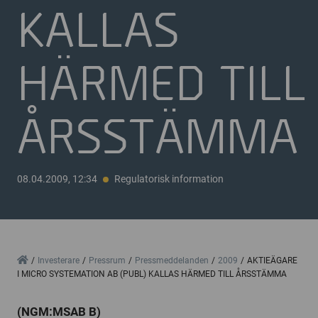
KALLAS
HÄRMED TILL
ÅRSSTÄMMA
08.04.2009, 12:34
Regulatorisk information
Home
Investerare
Pressrum
Pressmeddelanden
2009
AKTIEÄGARE
I MICRO SYSTEMATION AB (PUBL) KALLAS HÄRMED TILL ÅRSSTÄMMA
(NGM:MSAB B)