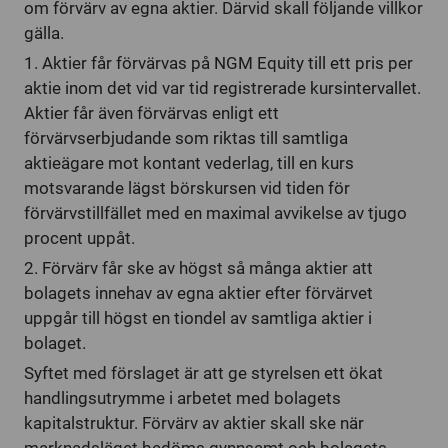
what you have purchased in the past.
om förvärv av egna aktier. Därvid skall följande villkor
gälla.
1. Aktier får förvärvas på NGM Equity till ett pris per
aktie inom det vid var tid registrerade kursintervallet.
Aktier får även förvärvas enligt ett
förvärvserbjudande som riktas till samtliga
aktieägare mot kontant vederlag, till en kurs
motsvarande lägst börskursen vid tiden för
förvärvstillfället med en maximal avvikelse av tjugo
procent uppåt.
2. Förvärv får ske av högst så många aktier att
bolagets innehav av egna aktier efter förvärvet
uppgår till högst en tiondel av samtliga aktier i
bolaget.
Syftet med förslaget är att ge styrelsen ett ökat
handlingsutrymme i arbetet med bolagets
kapitalstruktur. Förvärv av aktier skall ske när