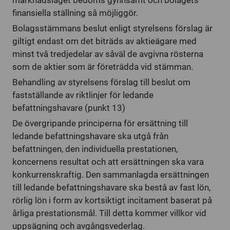
marknadsläget bedöms gynnsamt och bolagets
finansiella ställning så möjliggör.
Bolagsstämmans beslut enligt styrelsens förslag är
giltigt endast om det biträds av aktieägare med
minst två tredjedelar av såväl de avgivna rösterna
som de aktier som är företrädda vid stämman.
Behandling av styrelsens förslag till beslut om
fastställande av riktlinjer för ledande
befattningshavare (punkt 13)
De övergripande principerna för ersättning till
ledande befattningshavare ska utgå från
befattningen, den individuella prestationen,
koncernens resultat och att ersättningen ska vara
konkurrenskraftig. Den sammanlagda ersättningen
till ledande befattningshavare ska bestå av fast lön,
rörlig lön i form av kortsiktigt incitament baserat på
årliga prestationsmål. Till detta kommer villkor vid
uppsägning och avgångsvederlag.