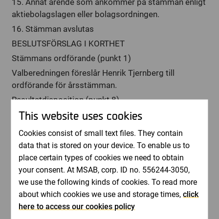
15. Annat ärende som ankommer på stämman enligt
aktiebolagslagen eller bolagsordningen.
16. Stämman avslutas
BESLUTSFÖRSLAG I KORTHET
Stämmans ordförande (punkt 1)
Valberedningen föreslår Henrik Tjernberg till
ordförande för årsstämman.
Resultatdisposition (punkt 8)
This website uses cookies
Styrelsen föreslår årsstämman att disponera över
bolagets resultat i enlighet med styrelsens förslag i
Cookies consist of small text files. They contain
årsredovisningen. Vidare föreslås en kontant
data that is stored on your device. To enable us to
utdelning om 65 öre per aktie och den 12 maj 2009
place certain types of cookies we need to obtain
som avstämningsdag för utdelningen. Om stämman
your consent. At MSAB, corp. ID no. 556244-3050,
beslutar i enlighet med detta förslag beräknas
we use the following kinds of cookies. To read more
utbetalning ske från Euroclear Sweden AB den 15
about which cookies we use and storage times,
click
maj 2009.
here to access our cookies policy
Fastställande av arvode till styrelsen och revisorerna