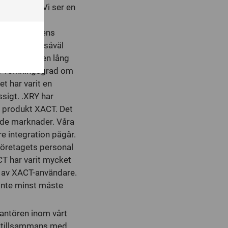
ionsfritt. Vi ser en
ed
a. Den
hased
öta marknadens
en är stora såväl
. MSAB har en lång
ts verkningsgrad om
et har varit en
sigt. .XRY har
a produkt XACT. Det
ade marknader. Våra
e integration pågår.
företagets personal
CT har varit mycket
n av XACT-användare.
Inte minst måste
rantören inom vårt
ch tillsammans med