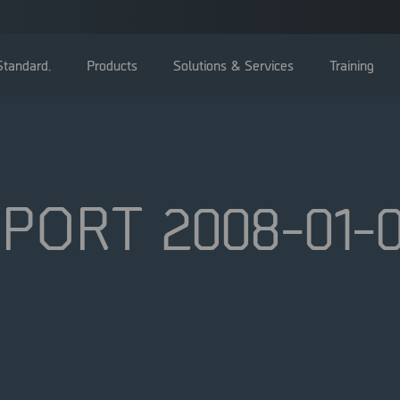
tandard.
Products
Solutions & Services
Training
ORT 2008-01-0
Bolagsstämma
Styrelse
Ledning
Bolagsstyrningsrapporter
Valberedning
Bolagsordning