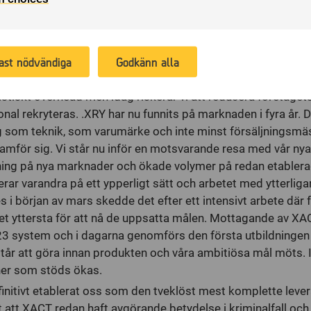
nde förändring av organisationen och en sådan sker inte frikt
 to enable us to promote products or services, provide customiz
ffärsmöjligheter som vi idag inte har möjlighet att exploater
fers or provide recommendations based on what you have purc
ttformen måste byggas vidare på för att effektivt kunna m
 the past.
ast nödvändiga
Godkänn alla
v. Vi söker idag ytterligare ca 15 personer till MSAB. Behov
 försäljning som inom administration, logistik och ekonomi
listiskt overhead men idag riskerar vi att reducera företage
onal rekryteras. .XRY har nu funnits på marknaden i fyra år. D
 som teknik, som varumärke och inte minst försäljningsmäs
amför sig. Vi står nu inför en motsvarande resa med vår ny
ning på nya marknader och ökade volymer på redan etabler
ar varandra på ett ypperligt sätt och arbetet med ytterligar
 i början av mars skedde det efter ett intensivt arbete där 
det yttersta för att nå de uppsatta målen. Mottagande av XA
lt 23 system och i dagarna genomförs den första utbildninge
tår att göra innan produkten och våra ambitiösa mål möts. 
ner som stöds ökas.
initivt etablerat oss som den tveklöst mest komplette leve
t att XACT redan haft avgörande betydelse i kriminalfall o