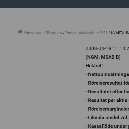
Home
Investerare
Pressrum
Pressmeddelanden
2008
KVARTALRA
2008-04-18 11:14:
(NGM: MSAB B)
Helåret:
· Nettoomsättningen
· Rörelseresultat fö
· Resultatet efter f
· Resultat per aktie
· Rörelsemarginale
· Likvida medel vid
· Kassaflöde under 