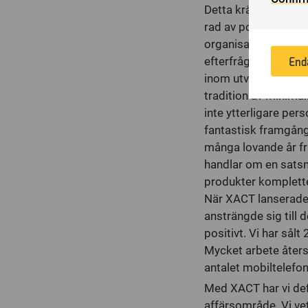
Detta kräver omfatta
is
rad av potentiella a
of
organisatoriska pla
in
End
efterfrågan och beho
inom utveckling och
tradition av minima
inte ytterligare pers
fantastisk framgång
många lovande år fr
handlar om en sats
produkter kompletter
När XACT lanserades
ansträngde sig till 
positivt. Vi har så
Mycket arbete åters
antalet mobiltelefo
Med XACT har vi def
affärsområde. Vi ve