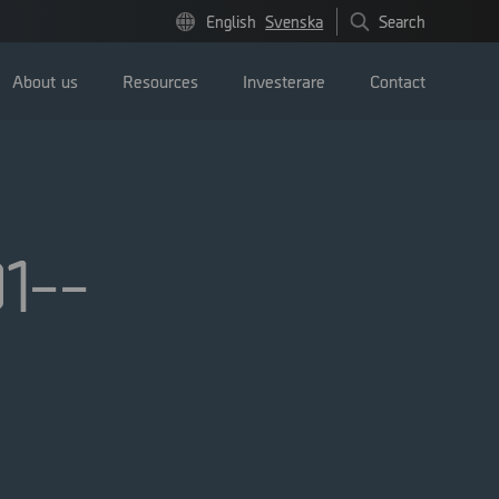
English
Svenska
Search
About us
Resources
Investerare
Contact
1--
Pressmeddelanden
Image bank