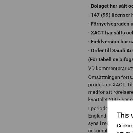
· Bolaget har sålt 
· 147 (99) licenser 
· Förnyelsegraden 
· XACT har sålts oc
· Fieldversion har s
· Order till Saudi A
(För tabell se bifoga
VD kommenterar ut
Omsättningen fortsät
produkten XACT. Till
medför att rörelser
kvartalet 2007 var e
I perioden har vi va
This 
England. På grund av
syns i resultaträkn
Cookies
ackumulerade förlust
device.