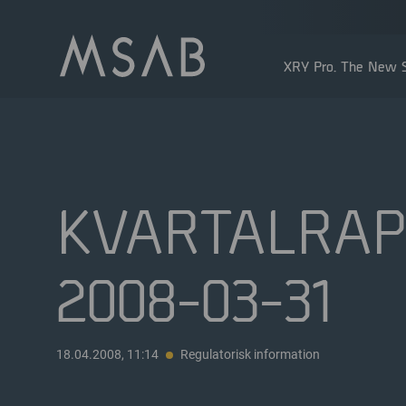
XRY Pro. The New S
KVARTALRAPP
2008-03-31
Större aktieägare
Insidertransaktioner
Utdelning
18.04.2008, 11:14
Regulatorisk information