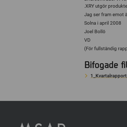
.XRY utgör produkte
Jag ser fram emot än
Solna i april 2008
Joel Bollö
VD
(För fullständig rapp
Bifogade fi
1_Kvartalrappor