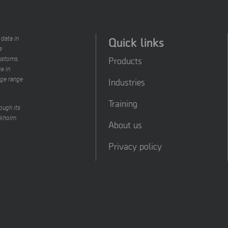
Quick links
 data in
e
Products
customs.
e in
rge range
Industries
Training
ough its
ckholm
About us
Privacy policy