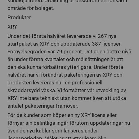
kundlojaliteten. Utbildning är dessutom ett lönsamt
område för bolaget.
Produkter
XRY
Under det första halvåret levererade vi 267 nya
startpaket av XRY och uppdaterade 387 licenser.
Förnyelsegraden var 79 procent. Det är en bättre nivå
än under första kvartalet och målsättningen är att
den ska kunna förbättras ytterligare. Under första
halvåret har vi förändrat paketeringen av XRY och
produkten levereras nu i en professionell
skräddarsydd väska. Vi fortsätter vår utveckling av
XRY inte bara tekniskt utan kommer även att utöka
antalet paketeringar framöver.
För de kunder som köper en ny XRY licens eller
förnyar sin befintliga ingår förutom uppdateringar nu
även de nya kablar som lanseras under
licensperioden. Målet är att ytterligare öka