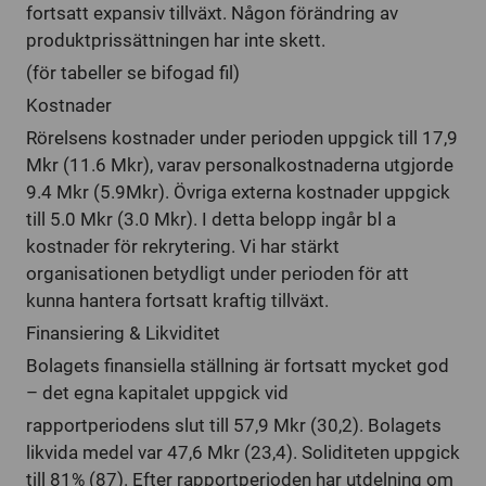
fortsatt expansiv tillväxt. Någon förändring av
produktprissättningen har inte skett.
(för tabeller se bifogad fil)
Kostnader
Rörelsens kostnader under perioden uppgick till 17,9
Mkr (11.6 Mkr), varav personalkostnaderna utgjorde
9.4 Mkr (5.9Mkr). Övriga externa kostnader uppgick
till 5.0 Mkr (3.0 Mkr). I detta belopp ingår bl a
kostnader för rekrytering. Vi har stärkt
organisationen betydligt under perioden för att
kunna hantera fortsatt kraftig tillväxt.
Finansiering & Likviditet
Bolagets finansiella ställning är fortsatt mycket god
– det egna kapitalet uppgick vid
rapportperiodens slut till 57,9 Mkr (30,2). Bolagets
likvida medel var 47,6 Mkr (23,4). Soliditeten uppgick
till 81% (87). Efter rapportperioden har utdelning om