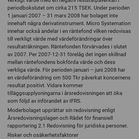
verkligt värde med en negativ resultatpåverkan i
periodbokslutet om cirka 215 TSEK. Under perioden
1 januari 2007 – 31 mars 2008 har bolaget inte
innehaft några derivatinstrument. Micro Systemation
innehar också andelar i en räntefond vilken redovisas
till verkligt värde med värdeförändringar över
resultaträkningen. Räntefonden förvärvades i slutet
av 2007. Per 2007-12-31 förelåg det ingen skillnad
mellan räntefondens bokförda värde och dess
verkliga värde. För perioden januari – juni 2008 har
en värdeförändring om 500 Tkr påverkat koncernens
resultat positivt. Vidare kommer
tilläggsupplysningarna i årsredovisningen att öka
som följd av införandet av IFRS.
Moderbolaget upprättar sin redovisning enligt
Årsredovisningslagen och Rådet för finansiell
rapportering 2.1 Redovisning för juridiska personer.
Risker och osäkerhetsfaktorer