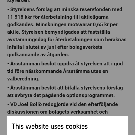
styrelsen.
• Styrelsens förslag att minska reservfonden med
11 518 kkr för återbetalning till aktieägarna
godkändes. Minskningen motsvarar 0,65 kr per
aktie. Styrelsen bemyndigades att fastställa
avstämningsdag för återbetalningen som beräknas
infalla i slutet av juni efter bolagsverkets
godkännande av åtgärden.
• Årsstämman beslöt uppdra åt styrelsen att i god
tid före nästkommande Årsstämma utse en
valberedning.
• Årsstämman beslöt att bifalla styrelsens förslag
att avbryta det pågående optionsprogrammet.
• VD Joel Bollö redogjorde vid den efterföljande
diskussionen om bolagets verksamhet och
marknadsförutsättningarna för bolagets produkter
This website uses cookies
SIM id Cloner, .XRY och XACT