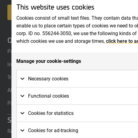
This website uses cookies
Contact us
Cookies consist of small text files. They contain data th
enable us to place certain types of cookies we need to 
corp. ID no. 556244-3050, we use the following kinds of
Quick links
which cookies we use and storage times,
click here to 
Products
Manage your cookie-settings
Industries
Training
Necessary cookies
About us
Necessary cookies are cookies that must be placed
Functional cookies
the website. Basic functions are, for example, coo
Privacy policy
you can use menus on the website and navigate on 
Functional cookies need to be placed on the website
Cookies for statistics
you would expect. For example, so that it recogniz
Stay updated
whether or not you are logged in, to keep the webs
For us to measure your interactions with the websit
Resources
Cookies for ad-tracking
details or to be able to sort products on the websit
keep statistics. These cookies anonymize personal