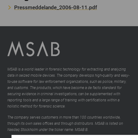
Pressmeddelande_2006-08-11.pdf
MSAB is a world leader in forensic technology for extracting and analyzing
data in seized mobile devices. The company develops high-quality and easy-
to-use software for law enforcement organizations, such as police, military,
and customs. The products, which have become a de facto standard for
securing evidence in criminal investigations, can be supplemented with
reporting tools and a large range of training with certifications within a
holistic method for forensic science.
The company serves customers in more than 100 countries worldwide,
through its own sales offices and through distributors. MSAB is listed on
Nasdaq Stockholm under the ticker name: MSAB B.