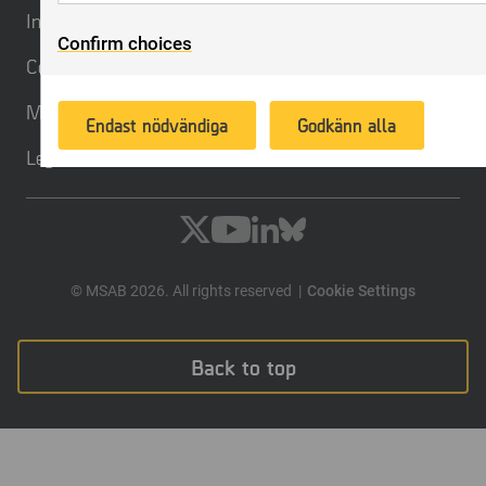
To enable us to offer better service and experience
Investors
Confirm choices
can provide relevant advertising. Another aim of th
Contact
promote products or services, provide customized o
recommendations based on what you have purchase
MSAB.com
Endast nödvändiga
Godkänn alla
Legal
© MSAB 2026. All rights reserved
Cookie Settings
Back to top