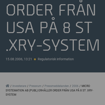
ORDER FRÅN
USA PÅ 8 ST
.XRY-SYSTEM
15.08.2006, 13:21
Regulatorisk information
Home
Investerare
Pressrum
Pressmeddelanden
2006
MICRO
SYSTEMATION AB (PUBL) ERHÅLLER ORDER FRÅN USA PÅ 8 ST .XRY-
SYSTEM