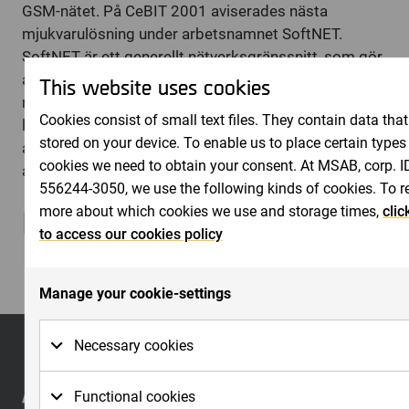
GSM-nätet. På CeBIT 2001 aviserades nästa
mjukvarulösning under arbetsnamnet SoftNET.
SoftNET är ett generellt nätverksgränssnitt, som gör
att slutanvändaren inte behöver välja
This website uses cookies
nätverksanslutning. SoftNET söker själv upp lämplig
Cookies consist of small text files. They contain data that
lösning. Sedan den 1 december 1999 noteras B-
stored on your device. To enable us to place certain types
aktien i Micro Systemation på NGM Equitys
cookies we need to obtain your consent. At MSAB, corp. I
aktielista.
556244-3050, we use the following kinds of cookies. To r
Bifogade filer
more about which cookies we use and storage times,
clic
to access our cookies policy
Pressmeddelande_2004-03-19.pdf
Manage your cookie-settings
Necessary cookies
Necessary cookies are cookies that must be placed 
Functional cookies
basic functions to work on the website. Basic functi