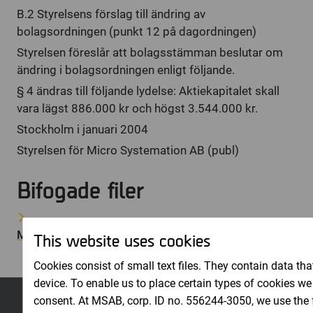
B.2 Styrelsens förslag till ändring av
bolagsordningen (punkt 12 på dagordningen)
Styrelsen föreslår att bolagsstämman beslutar om
ändring i bolagsordningen enligt följande.
§ 4 ändras till följande lydelse: Aktiekapitalet skall
vara lägst 886.000 kr och högst 3.544.000 kr.
Stockholm i januari 2004
Styrelsen för Micro Systemation AB (publ)
Bifogade filer
Micro_Systemation_AB_publ_KALLELSE_TILL_ORDIN
This website uses cookies
Cookies consist of small text files. They contain data tha
device. To enable us to place certain types of cookies we
consent. At MSAB, corp. ID no. 556244-3050, we use the 