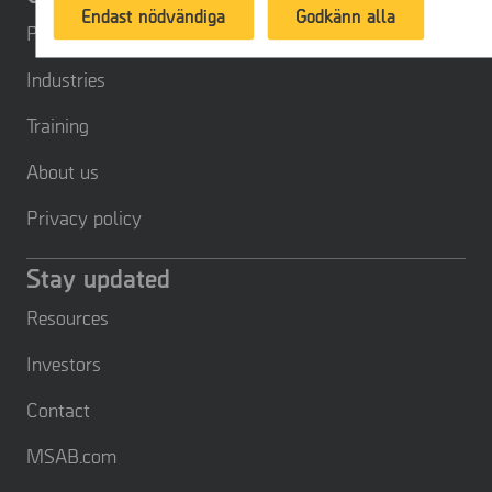
Endast nödvändiga
Godkänn alla
have purchased in the past.
Products
Industries
Training
About us
Privacy policy
Stay updated
Resources
Investors
Contact
MSAB.com