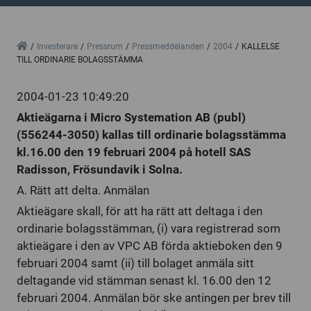
Home
Investerare
Pressrum
Pressmeddelanden
2004
KALLELSE
TILL ORDINARIE BOLAGSSTÄMMA
2004-01-23 10:49:20
Aktieägarna i Micro Systemation AB (publ)
(556244-3050) kallas till ordinarie bolagsstämma
kl.16.00 den 19 februari 2004 på hotell SAS
Radisson, Frösundavik i Solna.
A. Rätt att delta. Anmälan
Aktieägare skall, för att ha rätt att deltaga i den
ordinarie bolagsstämman, (i) vara registrerad som
aktieägare i den av VPC AB förda aktieboken den 9
februari 2004 samt (ii) till bolaget anmäla sitt
deltagande vid stämman senast kl. 16.00 den 12
februari 2004. Anmälan bör ske antingen per brev till