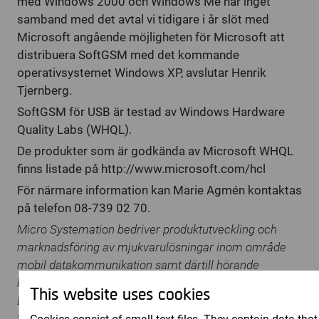
med Windows 2000 och Windows Me har inget
samband med det avtal vi tidigare i år slöt med
Microsoft angående möjligheten för Microsoft att
distribuera SoftGSM med det kommande
operativsystemet Windows XP, avslutar Henrik
Tjernberg.
SoftGSM för USB är testad av Windows Hardware
Quality Labs (WHQL).
De produkter som är godkända av Microsoft WHQL
finns listade på http://www.microsoft.com/hcl
För närmare information kan Marie Agmén kontaktas
på telefon 08-739 02 70.
Micro Systemation bedriver produktutveckling och
marknadsföring av mjukvarulösningar inom område
mobil datakommunikation samt därtill hörande
konsultverksamhet. I november 1998 lanserade
This website uses cookies
Bolaget den helt egenutvecklade produkten SoftGSM.
SoftGSM är ett mjukvarumodem för GSM-