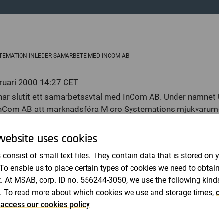
Revisorer
TEMATION INLEDER SAMARBETE MED INCOM AB
ebruari 2000 14:27 CET
har slutit ett samarbetsavtal med InCom AB. Under namne
Com AB att marknadsföra Micro Systemations mjukvaru
website uses cookies
terligare ett bevis för att vårt mjukvarumodem SoftGSM är 
snart finns 250 miljoner GSM användare i världen så ökar eft
 consist of small text files. They contain data that is stored on 
SM parallellt med att försäljningen av bärbara datorerer 
 To enable us to place certain types of cookies we need to obtai
ystemations VD Henrik Tjernberg i en kommentar.
. At MSAB, corp. ID no. 556244-3050, we use the following kind
 är inte längre ett komplement till bordsdatorn på jobbet fo
. To read more about which cookies we use and storage times,
c
anställda föredrar att enbart arbeta med sina bärbara datorer. 
 access our cookies policy
 26 januari i år så har