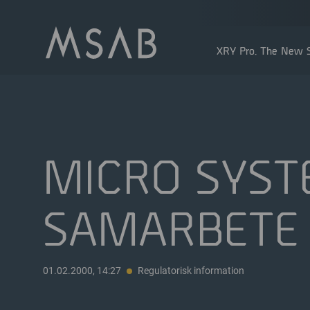
XRY Pro. The New S
MICRO SYST
SAMARBETE
Större aktieägare
Insidertransaktioner
Utdelning
01.02.2000, 14:27
Regulatorisk information