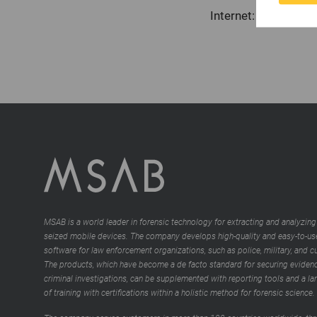
Internet: www.msab
MSAB is a world leader in forensic technology for extracting and analyzing
seized mobile devices. The company develops high-quality and easy-to-us
software for law enforcement organizations, such as police, military, and 
The products, which have become a de facto standard for securing evidenc
criminal investigations, can be supplemented with reporting tools and a la
of training with certifications within a holistic method for forensic science.