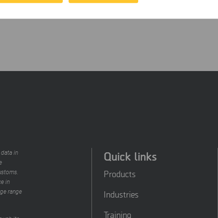
.com, e-post:
[email protected]
Quick links
 data in
e
Products
customs.
e in
rge range
Industries
Training