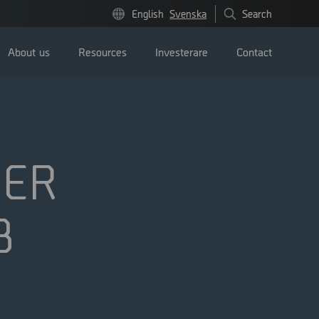
English
Svenska
Search
About us
Resources
Investerare
Contact
DER
Pressmeddelanden
B
Image bank