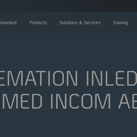
tandard.
Products
Solutions & Services
Training
EMATION INLE
Bolagsstämma
 MED INCOM A
Styrelse
Ledning
Bolagsstyrningsrapporter
Valberedning
Bolagsordning