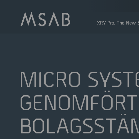
XRY Pro. The New S
MICRO SYST
GENOMFÖRT
Större aktieägare
Insidertransaktioner
BOLAGSST
Utdelning