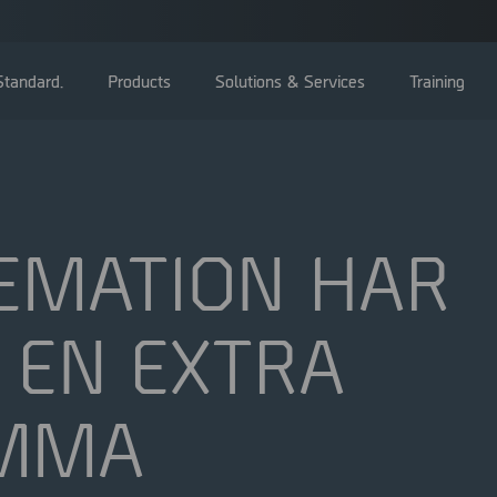
tandard.
Products
Solutions & Services
Training
EMATION HAR
Bolagsstämma
 EN EXTRA
Styrelse
Ledning
Bolagsstyrningsrapporter
ÄMMA
Valberedning
Bolagsordning