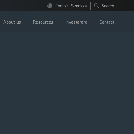
English
Svenska
Search
About us
Resources
Investerare
Contact
Pressmeddelanden
Image bank