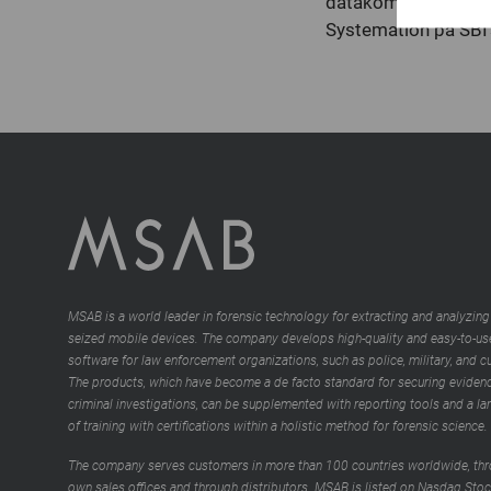
datakommunikation 
Systemation på SBI’s
MSAB is a world leader in forensic technology for extracting and analyzing
seized mobile devices. The company develops high-quality and easy-to-us
software for law enforcement organizations, such as police, military, and 
The products, which have become a de facto standard for securing evidenc
criminal investigations, can be supplemented with reporting tools and a la
of training with certifications within a holistic method for forensic science.
The company serves customers in more than 100 countries worldwide, thr
own sales offices and through distributors. MSAB is listed on Nasdaq Sto