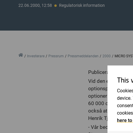
22.06.2000, 12:58
Regulatorisk information
Home
Investerare
Pressrum
Pressmeddelanden
2000
MICRO SY
Publicerat: tor, 22 
This 
Vid den extra bola
optionsprogram med 
Cookies
optionerna de skall 
device.
60 000 optionsrätte
consent
också att förändra 
cookies
Henrik Tjernberg e
here to
- Vår bedömning är