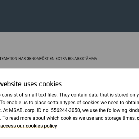
Revisorer
STEMATION HAR GENOMFÖRT EN EXTRA BOLAGSSTÄMMA
juni 2000 12:58 CEST
website uses cookies
gsstämman på onsdagen beslutades att godkänna styrelsen
ändringen att de anställda själva skall kunna bestämma hu
 consist of small text files. They contain data that is stored on 
lösa in. Inlösen kan därmed delas upp på två inlösentillfälle
 To enable us to place certain types of cookies we need to obtai
r till nyteckning av totalt högst 60 000 B-aktier. Bolagsst
. At MSAB, corp. ID no. 556244-3050, we use the following kind
bolagets räkenskapsår till att följa kalenderåret. Efter bo
. To read more about which cookies we use and storage times,
c
n information angående bolagets verksamhet.
 access our cookies policy
 att vi idag har 50% av marknadsandelen av mjukvarumodem 