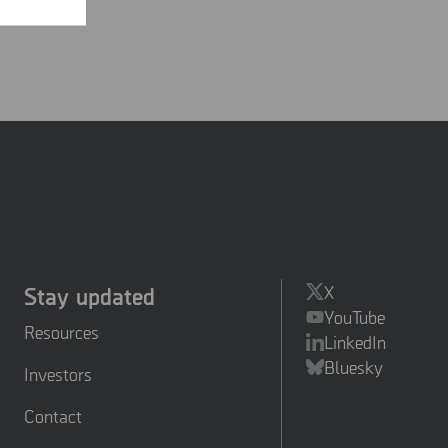
en i Micro
Stay updated
X
YouTube
Resources
LinkedIn
Bluesky
Investors
Contact