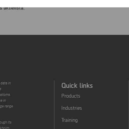
via GSM-nätet. Sedan den 1 december 1999 noteras B-akti
 aktielista.
Quick links
 data in
e
Products
customs.
e in
rge range
Industries
Training
ough its
ckholm